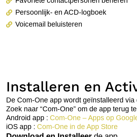
Favoriete contactpersonen beheren
Persoonlijk- en ACD-logboek
Voicemail beluisteren
Installeren en Acti
De Com-One app wordt geïnstalleerd via 
Zoek naar “Com-One” om de app terug te
Android app :
Com-One – Apps op Google
iOS app :
Com-One in de App Store
Download en Installeer
de app.