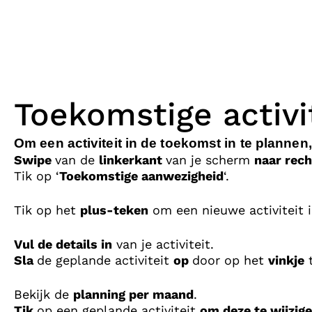
Toekomstige activi
Om een activiteit in de toekomst in te plannen
Swipe
van de
linkerkant
van je scherm
naar rech
Tik op ‘
Toekomstige aanwezigheid
‘.
Tik op het
plus-teken
om een nieuwe activiteit i
Vul de details in
van je activiteit.
Sla
de geplande activiteit
op
door op het
vinkje
t
Bekijk de
planning per maand
.
Tik
op een geplande activiteit
om deze te wijzig