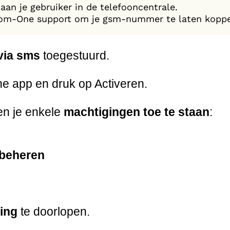
an je gebruiker in de telefooncentrale.
r Com-One support om je gsm-nummer te laten koppe
via sms
toegestuurd.
 app en druk op Activeren.
en je enkele
machtigingen toe te staan
:
 beheren
ding
te doorlopen.