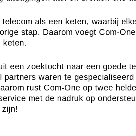
elecom als een keten, waarbij elke
 vorige stap. Daarom voegt Com-On
 keten.
it een zoektocht naar een goede t
l partners waren te gespecialiseerd
arom rust Com-One op twee heldere p
 service met de nadruk op ondersteun
zijn!