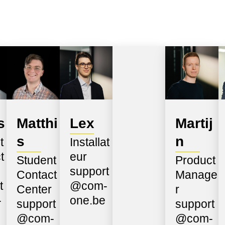
s
Matthi
Lex
Martij
s
n
t
Installat
t
eur
Student
Product
support
Contact
Manage
t
@com-
Center
r
-
one.be
support
support
@com-
@com-