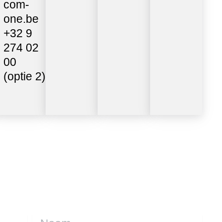
com-
one.be
+32 9
274 02
00
(optie 2)