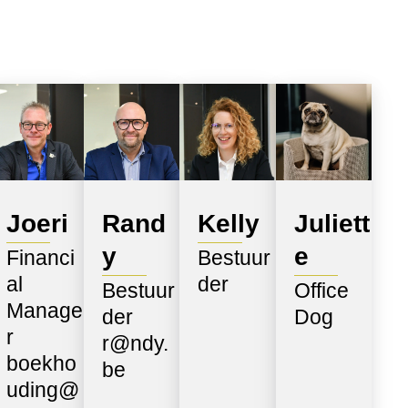
Joeri
Rand
Kelly
Juliett
y
e
Financi
Bestuur
al
der
Bestuur
Office
Manage
der
Dog
r
r@ndy.
boekho
be
uding@