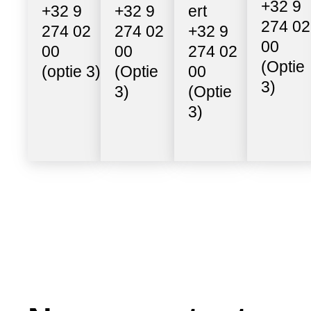
+32 9
+32 9
+32 9
ert
274 02
274 02
274 02
+32 9
00
00
00
274 02
(Optie
(optie 3)
(Optie
00
3)
3)
(Optie
3)