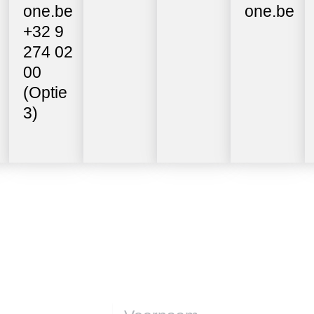
one.be
one.be
+32 9
274 02
00
(Optie
3)