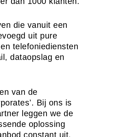
eer dan 1000 klanten.
en die vanuit een
gevoegd uit pure
en telefoniediensten
il, dataopslag en
ten van de
orates’. Bij ons is
partner leggen we de
ssende oplossing
nbod constant uit.