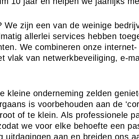
im 10 jaar en helpen we jaarlijks m
 We zijn een van de weinige bedrijv
elmatig allerlei services hebben toe
nten. We combineren onze internet- 
t vlak van netwerkbeveiliging, e-ma
e kleine onderneming zelden genie
rgaans is voorbehouden aan de ‘corp
root of te klein. Als professionele 
zodat we voor elke behoefte een pa
 uitdagingen aan en breiden ons aa