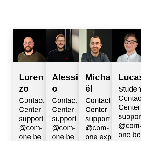
Loren
Alessi
Micha
Luca
zo
o
ël
Studen
Contac
Contact
Contact
Contact
Center
Center
Center
Center
suppor
support
support
support
@com
@com-
@com-
@com-
one.be
one.be
one.be
one.exp