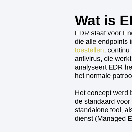
Wat is 
EDR staat voor End
die alle endpoints 
toestellen
, continu
antivirus, die werk
analyseert EDR het
het normale patroo
Het concept werd b
de standaard voor 
standalone tool, a
dienst (Managed 