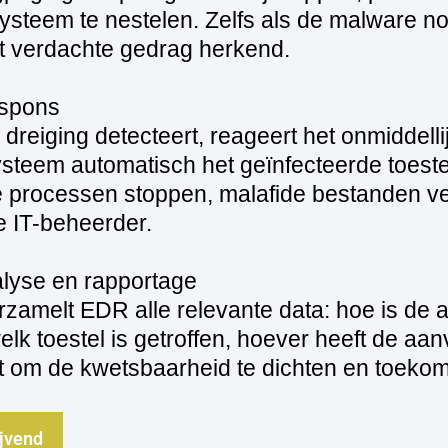
systeem te nestelen. Zelfs als de malware n
et verdachte gedrag herkend.
espons
eiging detecteert, reageert het onmiddellij
ysteem automatisch het geïnfecteerde toeste
e processen stoppen, malafide bestanden v
e IT-beheerder.
alyse en rapportage
rzamelt EDR alle relevante data: hoe is de 
k toestel is getroffen, hoever heeft de aan
pt om de kwetsbaarheid te dichten en toekom
ijvend