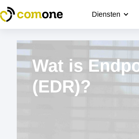
Ga
naar
Diensten
de
inhoud
Wat is Endpo
(EDR)?