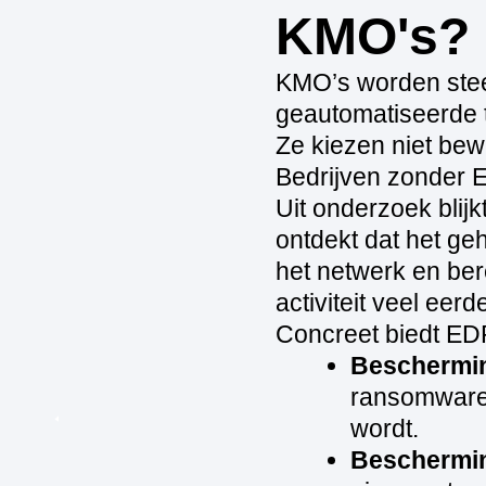
KMO's?
KMO’s worden stee
geautomatiseerde 
Ze kiezen niet bewu
Bedrijven zonder E
Uit onderzoek blij
ontdekt dat het geh
het netwerk en ber
activiteit veel eer
Concreet biedt ED
Beschermi
ransomware 
wordt.
Beschermin