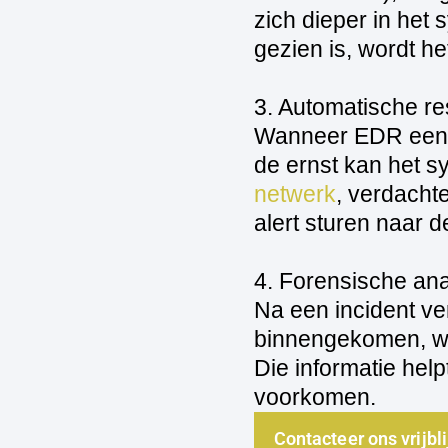
zich dieper in het 
gezien is, wordt h
3. Automatische r
Wanneer EDR een dr
de ernst kan het s
netwerk
, verdacht
alert sturen naar d
4. Forensische an
Na een incident ve
binnengekomen, wel
Die informatie hel
voorkomen.
Contacteer ons vrijbl