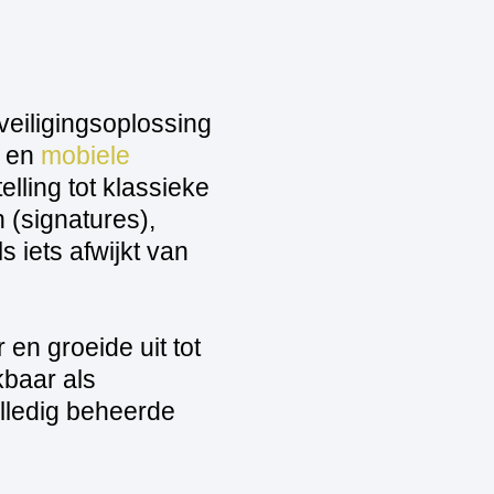
eiligingsoplossing
s en
mobiele
elling tot klassieke
n (signatures),
 iets afwijkt van
n groeide uit tot
kbaar als
olledig beheerde