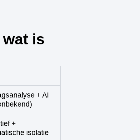
 wat is
gsanalyse + AI
onbekend)
ief +
atische isolatie