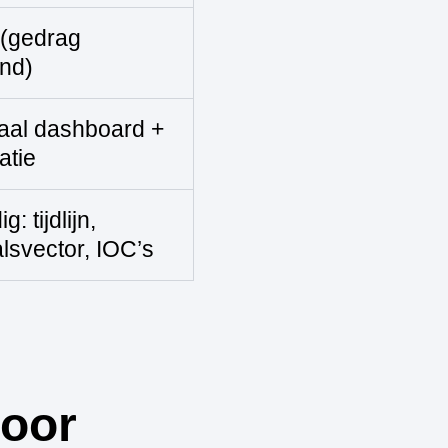
 (gedrag
nd)
aal dashboard +
atie
g: tijdlijn,
lsvector, IOC’s
voor