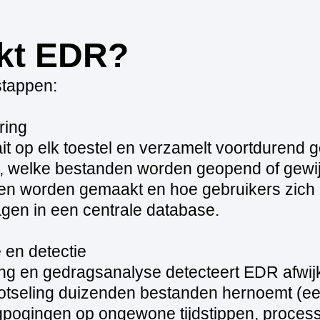
kt EDR?
stappen:
ring
t op elk toestel en verzamelt voortdurend 
, welke bestanden worden geopend of gewij
en worden gemaakt en hoe gebruikers zich 
gen in een centrale database.
 en detectie
ing en gedragsanalyse detecteert EDR afwij
otseling duizenden bestanden hernoemt (ee
gpogingen op ongewone tijdstippen, proces