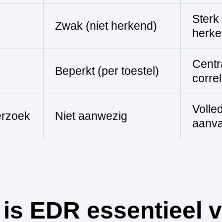
Sterk
Zwak (niet herkend)
herke
Centr
Beperkt (per toestel)
correl
Volledi
erzoek
Niet aanwezig
aanva
is EDR essentieel 