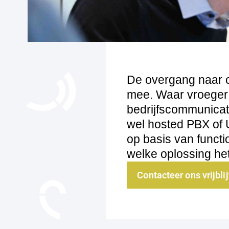
De overgang naar cl
mee. Waar vroeger
bedrijfscommunica
wel hosted PBX of 
op basis van functio
welke oplossing het
Contacteer ons vrijbli