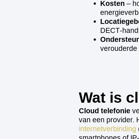
Kosten
– ho
energieverb
Locatiege
DECT‑hands
Ondersteu
verouderde
Wat is c
Cloud telefonie
ve
van een provider. 
internetverbinding
smartphones of IP‑