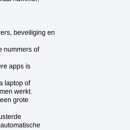
ers, beveiliging en
we nummers of
re apps is
 laptop of
 men werkt.
geen grote
usterde
r automatische