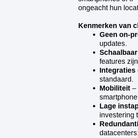
ongeacht hun locat
Kenmerken van c
Geen on‑pr
updates.
Schaalbaar 
features zij
Integraties
standaard.
Mobiliteit
– 
smartphone;
Lage insta
investering 
Redundanti
datacenters