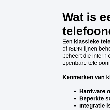
Wat is e
telefoon
Een
klassieke tel
of ISDN‑lijnen behe
beheert die intern
openbare telefoonn
Kenmerken van k
Hardware o
Beperkte s
Integratie i