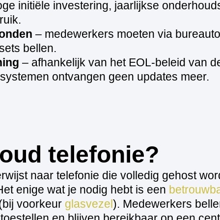
ge initiële investering, jaarlijkse onderhou
ruik.
bonden
– medewerkers moeten via bureautoe
ets bellen.
ning
– afhankelijk van het EOL‑beleid van de
 systemen ontvangen geen updates meer.
loud telefonie?
rwijst naar telefonie die volledig gehost wor
Het enige wat je nodig hebt is een
betrouwb
(bij voorkeur
glasvezel
). Medewerkers belle
toestellen en blijven bereikbaar op een cen