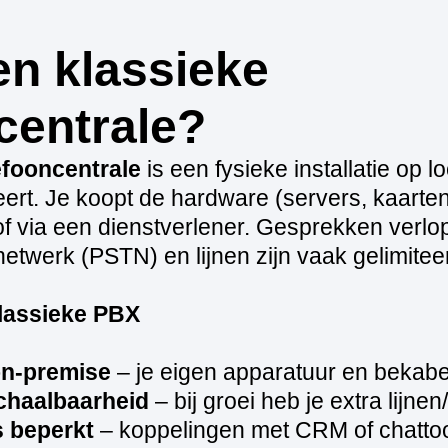
en klassieke
centrale?
efooncentrale
is een fysieke installatie op l
ert. Je koopt de hardware (servers, kaarten
 of via een dienstverlener. Gesprekken verlo
etwerk (PSTN) en lijnen zijn vaak gelimitee
lassieke PBX
n‑premise
– je eigen apparatuur en bekabe
chaalbaarheid
– bij groei heb je extra lijne
s beperkt
– koppelingen met CRM of chattoo