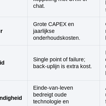
chat.
Grote CAPEX en
r
jaarlijkse
onderhoudskosten.
Single point of failure;
id
back‑uplijn is extra kost.
Einde‑van‑leven
bedreigt oude
ndigheid
technologie en