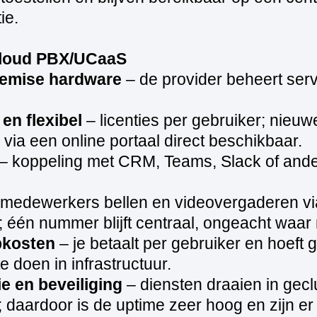
ie.
loud PBX/UCaaS
emise hardware
– de provider beheert serv
en flexibel
– licenties per gebruiker; nieu
n via een online portaal direct beschikbaar.
– koppeling met CRM, Teams, Slack of ande
medewerkers bellen en videovergaderen via
 één nummer blijft centraal, ongeacht waar
pkosten
– je betaalt per gebruiker en hoeft 
te doen in infrastructuur.
e en beveiliging
– diensten draaien in gecl
; daardoor is de uptime zeer hoog en zijn e