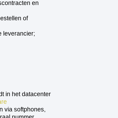
dscontracten en
stellen of
 leverancier;
dt in het datacenter
are
n via softphones,
traal nummer,