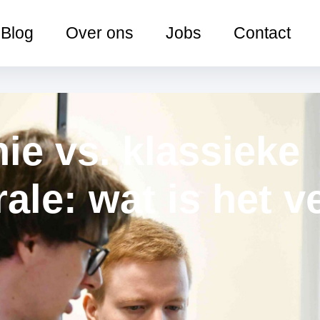
Blog
Over ons
Jobs
Contact
ie vs. klassieke
ale: wat is het v