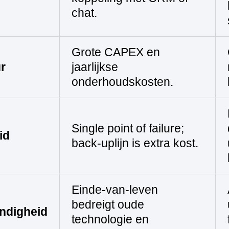
chat.
Grote CAPEX en
r
jaarlijkse
onderhoudskosten.
Single point of failure;
id
back‑uplijn is extra kost.
Einde‑van‑leven
bedreigt oude
ndigheid
technologie en