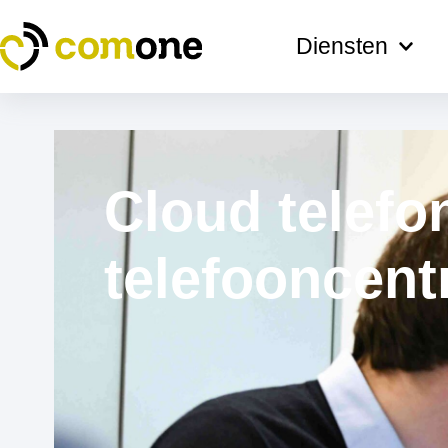
Ga
naar
Diensten
de
inhoud
Cloud telefon
telefooncentr