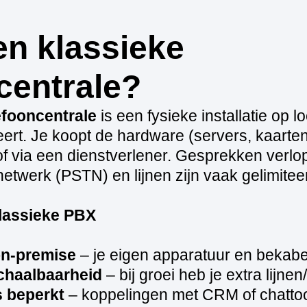
en klassieke
centrale?
efooncentrale
is een fysieke installatie op l
ert. Je koopt de hardware (servers, kaarten
 of via een dienstverlener. Gesprekken verlo
etwerk (PSTN) en lijnen zijn vaak gelimitee
lassieke PBX
n‑premise
– je eigen apparatuur en bekabe
chaalbaarheid
– bij groei heb je extra lijne
s beperkt
– koppelingen met CRM of chattoo