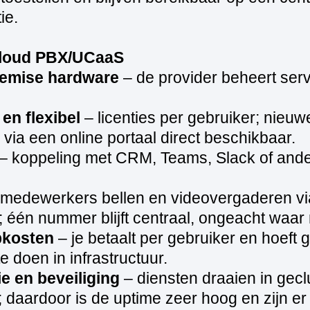
ie.
loud PBX/UCaaS
emise hardware
– de provider beheert serv
en flexibel
– licenties per gebruiker; nieu
n via een online portaal direct beschikbaar.
– koppeling met CRM, Teams, Slack of ande
medewerkers bellen en videovergaderen via
 één nummer blijft centraal, ongeacht waar
pkosten
– je betaalt per gebruiker en hoeft 
te doen in infrastructuur.
e en beveiliging
– diensten draaien in gecl
; daardoor is de uptime zeer hoog en zijn e