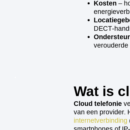
Kosten
– ho
energieverb
Locatiege
DECT‑hands
Ondersteu
verouderde
Wat is c
Cloud telefonie
ve
van een provider. 
internetverbinding
smartphones of IP‑