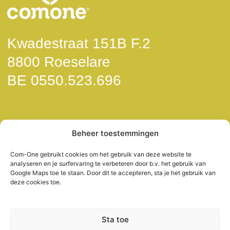
Kwadestraat 151B F.2
8800 Roeselare
BE 0550.523.696
09 274 02 00
Beheer toestemmingen
info@com-one.be
Com-One gebruikt cookies om het gebruik van deze website te
analyseren en je surfervaring te verbeteren door b.v. het gebruik van
Google Maps toe te staan. Door dit te accepteren, sta je het gebruik van
deze cookies toe.
Privacyverklaring
Algemene voorwaarden
Sta toe
Cookies Beleid