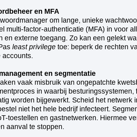
ordbeheer en MFA
twoordmanager om lange, unieke wachtwoo
l multi‑factor‑authenticatie (MFA) in voor al
n en externe toegang. Zo kan een gelekt wa
 Pas
least privilege
toe: beperk de rechten v
 accounts.
hmanagement en segmentatie
aken vaak misbruik van ongepatchte kwets
ntproces in waarbij besturingssystemen, 
atig worden bijgewerkt. Scheid het netwerk
estel niet het hele bedrijf infecteert. Segm
IoT-toestellen en gastnetwerken. Hiermee ve
en aanval te stoppen.