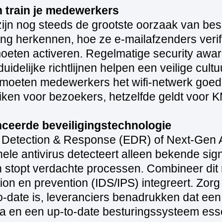
en train je medewerkers
zijn nog steeds de grootste oorzaak van bes
ing herkennen, hoe ze e‑mailafzenders veri
oeten activeren. Regelmatige security awa
idelijke richtlijnen helpen een veilige cultu
moeten medewerkers het wifi-netwerk goed 
ken voor bezoekers, hetzelfde geldt voor 
nceerde beveiligingstechnologie
t Detection & Response (EDR) of Next‑Gen An
onele antivirus detecteert alleen bekende si
stopt verdachte processen. Combineer dit m
tion en prevention (IDS/IPS) integreert. Zorg
-to-date is, leveranciers benadrukken dat ee
 en een up-to-date besturingssysteem essen