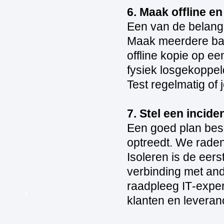
6. Maak offline en
Een van de belang
Maak meerdere bac
offline kopie op ee
fysiek losgekoppel
Test regelmatig of
7. Stel een incid
Een goed plan besc
optreedt. We raden
Isoleren is de eer
verbinding met and
raadpleeg IT‑expe
klanten en leveran