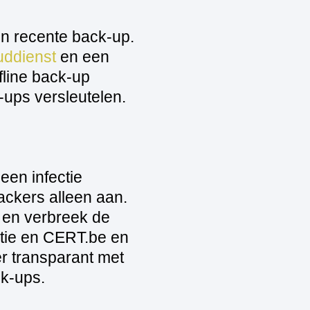
n recente back‑up.
uddienst
en een
ffline back‑up
ups versleutelen.
een infectie
ackers alleen aan.
s en verbreek de
itie en CERT.be en
r transparant met
ck‑ups.