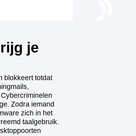
ijg je
 blokkeert totdat
hingmails,
 Cybercriminelen
age. Zodra iemand
omware zich in het
vreemd taalgebruik.
esktoppoorten