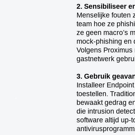
2. Sensibiliseer 
Menselijke fouten 
team hoe ze phish
ze geen macro’s m
mock‑phishing en du
Volgens Proximus 
gastnetwerk gebrui
3. Gebruik geava
Installeer Endpoin
toestellen. Traditi
bewaakt gedrag en 
die intrusion detec
software altijd up
antivirusprogramma