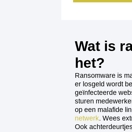
Wat is r
het?
Ransomware is malw
er losgeld wordt b
geïnfecteerde web
sturen medewerkers
op een malafide lin
netwerk
. Wees ext
Ook achterdeurtje