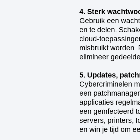
4. Sterk wachtwo
Gebruik een wach
en te delen. Schake
cloud‑toepassinge
misbruikt worden.
elimineer gedeelde
5. Updates, patc
Cybercriminelen m
een patchmanageme
applicaties regelm
een geïnfecteerd to
servers, printers, 
en win je tijd om e