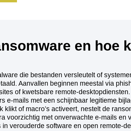
ansomware en hoe kr
are die bestanden versleutelt of systemen
etaald. Aanvallen beginnen meestal via phis
sites of kwetsbare remote‑desktopdiensten.
 e-mails met een schijnbaar legitieme bijl
k klikt of macro’s activeert, nestelt de rans
ra voorzichtig met onverwachte e‑mails en 
s in verouderde software en open remote‑d