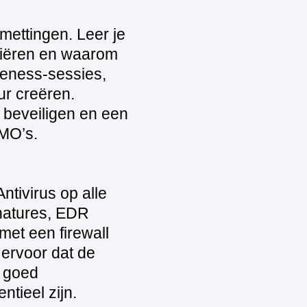
mettingen. Leer je
fiëren en waarom
reness‑sessies,
ur creëren.
beveiligen en een
KMO’s.
tivirus op alle
gnatures, EDR
et een firewall
 ervoor dat de
n goed
tieel zijn.