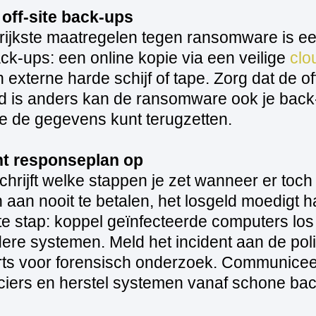
 off-site back‑ups
rijkste maatregelen tegen ransomware is ee
k‑ups: een online kopie via een veilige
clo
n externe harde schijf of tape. Zorg dat de o
d is anders kan de ransomware ook je back‑
 je de gegevens kunt terugzetten.
ent responseplan op
hrijft welke stappen je zet wanneer er toch 
 aan nooit te betalen, het losgeld moedigt h
ste stap: koppel geïnfecteerde computers lo
ere systemen. Meld het incident aan de pol
rts voor forensisch onderzoek. Communicee
ciers en herstel systemen vanaf schone ba